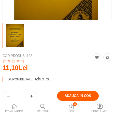
Tipografie
Mediere
Comparare
Wish List (0)
Moneda
COD PRODUS:
122
11,10Lei
DISPONIBILITATE:
ÎN STOC
0
Share This
PRIMA PAGINĂ
CĂUTARE
COȘ
CONTUL MEU