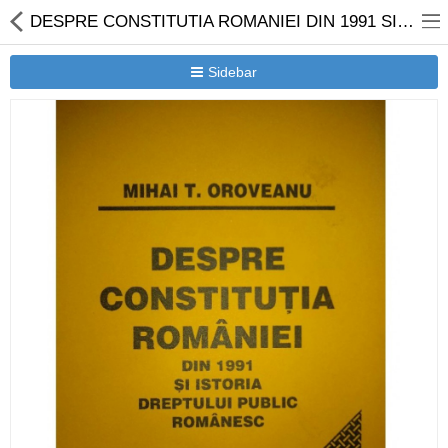
DESPRE CONSTITUTIA ROMANIEI DIN 1991 SI ISTORIA DREPTULUI PUBLIC ROMANESC
Sidebar
Librarie on-line
Carti cerma print
Titluri si autori
eBOOK
Anticariat
Oferta speciala
Traduceri