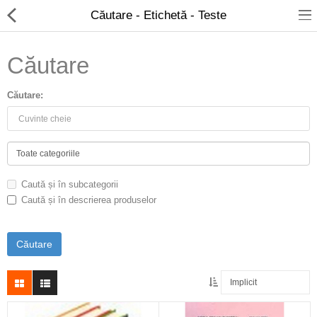
Căutare - Etichetă - Teste
Căutare
Căutare:
Librarie on-line
Carti cerma print
Caută și în subcategorii
Titluri si autori
Caută și în descrierea produselor
eBOOK
Anticariat
Oferta speciala
Traduceri