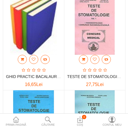
Tipografie
Mediere
Comparare
Wish List (0)
Moneda
GHID PRACTIC BACALAUREAT 2003. TESTE GRILA - CONTABILITATE. ECONOMIA INTREPRINDERII
TESTE DE STOMATOLOGIE VOL.1
16,65Lei
27,75Lei
0
PRIMA PAGINĂ
CĂUTARE
COȘ
CONTUL MEU